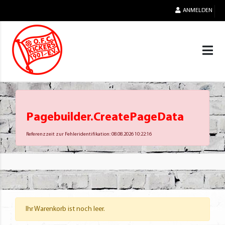
ANMELDEN
Pagebuilder.CreatePageData
Referenzzeit zur Fehleridentifikation: 08.08.2026 10:22:16
Ihr Warenkorb ist noch leer.