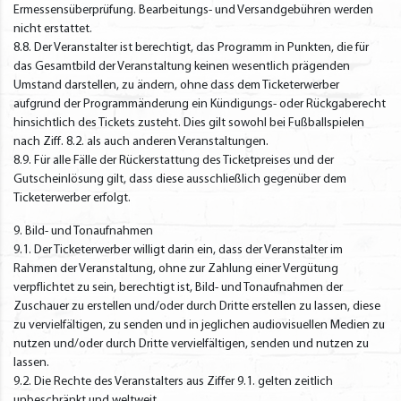
Ermessensüberprüfung. Bearbeitungs- und Versandgebühren werden
nicht erstattet.
8.8. Der Veranstalter ist berechtigt, das Programm in Punkten, die für
das Gesamtbild der Veranstaltung keinen wesentlich prägenden
Umstand darstellen, zu ändern, ohne dass dem Ticketerwerber
aufgrund der Programmänderung ein Kündigungs- oder Rückgaberecht
hinsichtlich des Tickets zusteht. Dies gilt sowohl bei Fußballspielen
nach Ziff. 8.2. als auch anderen Veranstaltungen.
8.9. Für alle Fälle der Rückerstattung des Ticketpreises und der
Gutscheinlösung gilt, dass diese ausschließlich gegenüber dem
Ticketerwerber erfolgt.
9. Bild- und Tonaufnahmen
9.1. Der Ticketerwerber willigt darin ein, dass der Veranstalter im
Rahmen der Veranstaltung, ohne zur Zahlung einer Vergütung
verpflichtet zu sein, berechtigt ist, Bild- und Tonaufnahmen der
Zuschauer zu erstellen und/oder durch Dritte erstellen zu lassen, diese
zu vervielfältigen, zu senden und in jeglichen audiovisuellen Medien zu
nutzen und/oder durch Dritte vervielfältigen, senden und nutzen zu
lassen.
9.2. Die Rechte des Veranstalters aus Ziffer 9.1. gelten zeitlich
unbeschränkt und weltweit.