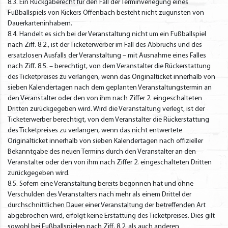
8.3. Ein Rückgaberecht für den Fall der Terminverlegung eines
Fußballspiels von Kickers Offenbach besteht nicht zugunsten von
Dauerkarteninhabern.
8.4. Handelt es sich bei der Veranstaltung nicht um ein Fußballspiel
nach Ziff. 8.2., ist der Ticketerwerber im Fall des Abbruchs und des
ersatzlosen Ausfalls der Veranstaltung – mit Ausnahme eines Falles
nach Ziff. 8.5. – berechtigt, von dem Veranstalter die Rückerstattung
des Ticketpreises zu verlangen, wenn das Originalticket innerhalb von
sieben Kalendertagen nach dem geplanten Veranstaltungstermin an
den Veranstalter oder den von ihm nach Ziffer 2. eingeschalteten
Dritten zurückgegeben wird. Wird die Veranstaltung verlegt, ist der
Ticketerwerber berechtigt, von dem Veranstalter die Rückerstattung
des Ticketpreises zu verlangen, wenn das nicht entwertete
Originalticket innerhalb von sieben Kalendertagen nach offizieller
Bekanntgabe des neuen Termins durch den Veranstalter an den
Veranstalter oder den von ihm nach Ziffer 2. eingeschalteten Dritten
zurückgegeben wird.
8.5. Sofern eine Veranstaltung bereits begonnen hat und ohne
Verschulden des Veranstalters nach mehr als einem Drittel der
durchschnittlichen Dauer einer Veranstaltung der betreffenden Art
abgebrochen wird, erfolgt keine Erstattung des Ticketpreises. Dies gilt
sowohl bei Fußballspielen nach Ziff. 8.2. als auch anderen