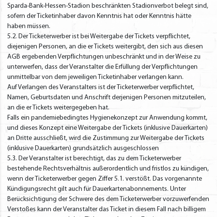
Sparda-Bank-Hessen-Stadion beschränkten Stadionverbot belegt sind,
sofern der Ticketinhaber davon Kenntnis hat oder Kenntnis hätte
haben müssen.
5.2. Der Ticketerwerber ist bei Weitergabe der Tickets verpflichtet,
diejenigen Personen, an die er Tickets weitergibt, den sich aus diesen
AGB ergebenden Verpflichtungen unbeschränkt und in der Weise zu
unterwerfen, dass der Veranstalter die Erfüllung der Verpflichtungen
unmittelbar von dem jeweiligen Ticketinhaber verlangen kann.
Auf Verlangen des Veranstalters ist der Ticketerwerber verpflichtet,
Namen, Geburtsdaten und Anschrift derjenigen Personen mitzuteilen,
an die er Tickets weitergegeben hat.
Falls ein pandemiebedingtes Hygienekonzept zur Anwendung kommt,
und dieses Konzept eine Weitergabe der Tickets (inklusive Dauerkarten)
an Dritte ausschließt, wird die Zustimmung zur Weitergabe der Tickets
(inklusive Dauerkarten) grundsätzlich ausgeschlossen
5.3. Der Veranstalter ist berechtigt, das zu dem Ticketerwerber
bestehende Rechtsverhältnis außerordentlich und fristlos zu kündigen,
wenn der Ticketerwerber gegen Ziffer 5.1. verstößt. Das vorgenannte
Kündigungsrecht gilt auch für Dauerkartenabonnements. Unter
Berücksichtigung der Schwere des dem Ticketerwerber vorzuwerfenden
Verstoßes kann der Veranstalter das Ticket in diesem Fall nach billigem