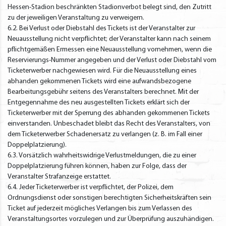
Hessen-Stadion beschränkten Stadionverbot belegt sind, den Zutritt
zu der jeweiligen Veranstaltung zu verweigern.
6.2. Bei Verlust oder Diebstahl des Tickets ist der Veranstalter zur
Neuausstellung nicht verpflichtet; der Veranstalter kann nach seinem
pflichtgemäßen Ermessen eine Neuausstellung vornehmen, wenn die
Reservierungs-Nummer angegeben und der Verlust oder Diebstahl vom
Ticketerwerber nachgewiesen wird. Für die Neuausstellung eines
abhanden gekommenen Tickets wird eine aufwandsbezogene
Bearbeitungsgebühr seitens des Veranstalters berechnet. Mit der
Entgegennahme des neu ausgestellten Tickets erklärt sich der
Ticketerwerber mit der Sperrung des abhanden gekommenen Tickets
einverstanden. Unbeschadet bleibt das Recht des Veranstalters, von
dem Ticketerwerber Schadenersatz zu verlangen (z. B. im Fall einer
Doppelplatzierung).
6.3. Vorsätzlich wahrheitswidrige Verlustmeldungen, die zu einer
Doppelplatzierung führen können, haben zur Folge, dass der
Veranstalter Strafanzeige erstattet.
6.4. Jeder Ticketerwerber ist verpflichtet, der Polizei, dem
Ordnungsdienst oder sonstigen berechtigten Sicherheitskräften sein
Ticket auf jederzeit mögliches Verlangen bis zum Verlassen des
Veranstaltungsortes vorzulegen und zur Überprüfung auszuhändigen.