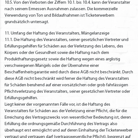
10.5. Von den Verboten der Ziffern 10.1. bis 10.4. kann der Veranstalter
nach seinem Ermessen Ausnahmen zulassen. Die kommerzielle
Verwendung von Ton und Bildaufnahmen ist Ticketerwerbern
grundsätzlich untersagt.
11. Umfang der Haftung des Veranstalters, Mängelanzeige
11.1. Die Haftung des Veranstalters, seiner gesetzlichen Vertreter und
Erfüllungsgehilfen für Schäden aus der Verletzung des Lebens, des
Körpers oder der Gesundheit sowie die Haftung nach dem
Produkthaftungsgesetz sowie die Haftung wegen eines arglistig
verschwiegenen Mangels oder der Übernahme einer
Beschaffenheitsgarantie wird durch diese AGB nicht beschränkt. Durch
diese AGB nicht beschränkt wird ferner die Haftung des Veranstalters
für Schäden beruhend auf einer vorsätzlichen oder grob fahrlässigen
Pflichtverletzung des Veranstalters, seiner gesetzlichen Vertreter oder
Erfüllungsgehilfen.
Liegt keiner der vorgenannten Fälle vor, ist die Haftung des
Veranstalters für Schäden aus der Verletzung einer Pflicht, die für die
Erreichung des Vertragszwecks von wesentlicher Bedeutung ist, deren
Erfüllung die ordnungsgemäße Durchführung des Vertrags also
überhaupt erst ermöglicht und auf deren Einhaltung der Ticketerwerber
vertraut und vertrauen darf (vertragswesentliche Pflicht), begrenzt auf