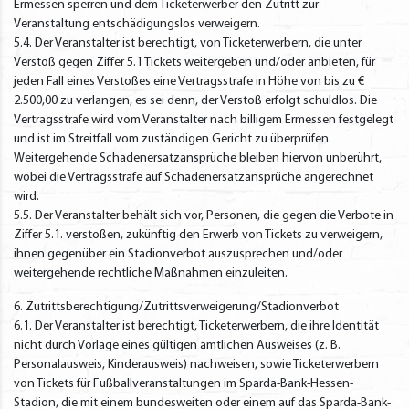
Ermessen sperren und dem Ticketerwerber den Zutritt zur
Veranstaltung entschädigungslos verweigern.
5.4. Der Veranstalter ist berechtigt, von Ticketerwerbern, die unter
Verstoß gegen Ziffer 5.1 Tickets weitergeben und/oder anbieten, für
jeden Fall eines Verstoßes eine Vertragsstrafe in Höhe von bis zu €
2.500,00 zu verlangen, es sei denn, der Verstoß erfolgt schuldlos. Die
Vertragsstrafe wird vom Veranstalter nach billigem Ermessen festgelegt
und ist im Streitfall vom zuständigen Gericht zu überprüfen.
Weitergehende Schadenersatzansprüche bleiben hiervon unberührt,
wobei die Vertragsstrafe auf Schadenersatzansprüche angerechnet
wird.
5.5. Der Veranstalter behält sich vor, Personen, die gegen die Verbote in
Ziffer 5.1. verstoßen, zukünftig den Erwerb von Tickets zu verweigern,
ihnen gegenüber ein Stadionverbot auszusprechen und/oder
weitergehende rechtliche Maßnahmen einzuleiten.
6. Zutrittsberechtigung/Zutrittsverweigerung/Stadionverbot
6.1. Der Veranstalter ist berechtigt, Ticketerwerbern, die ihre Identität
nicht durch Vorlage eines gültigen amtlichen Ausweises (z. B.
Personalausweis, Kinderausweis) nachweisen, sowie Ticketerwerbern
von Tickets für Fußballveranstaltungen im Sparda-Bank-Hessen-
Stadion, die mit einem bundesweiten oder einem auf das Sparda-Bank-