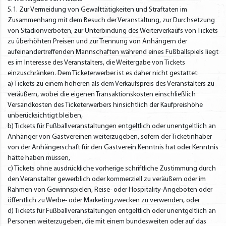
5.1. Zur Vermeidung von Gewalttätigkeiten und Straftaten im
Zusammenhang mit dem Besuch der Veranstaltung, zur Durchsetzung
von Stadionverboten, zur Unterbindung des Weiterverkaufs von Tickets
zu überhöhten Preisen und zur Trennung von Anhängern der
aufeinandertreffenden Mannschaften während eines Fußballspiels liegt
es im Interesse des Veranstalters, die Weitergabe von Tickets
einzuschränken. Dem Ticketerwerber ist es daher nicht gestattet:
a) Tickets zu einem höheren als dem Verkaufspreis des Veranstalters zu
veräußern, wobei die eigenen Transaktionskosten einschließlich
Versandkosten des Ticketerwerbers hinsichtlich der Kaufpreishöhe
unberücksichtigt bleiben,
b) Tickets für Fußballveranstaltungen entgeltlich oder unentgeltlich an
Anhänger von Gastvereinen weiterzugeben, sofern der Ticketinhaber
von der Anhängerschaft für den Gastverein Kenntnis hat oder Kenntnis
hätte haben müssen,
c) Tickets ohne ausdrückliche vorherige schriftliche Zustimmung durch
den Veranstalter gewerblich oder kommerziell zu veräußern oder im
Rahmen von Gewinnspielen, Reise- oder Hospitality-Angeboten oder
öffentlich zu Werbe- oder Marketingzwecken zu verwenden, oder
d) Tickets für Fußballveranstaltungen entgeltlich oder unentgeltlich an
Personen weiterzugeben, die mit einem bundesweiten oder auf das