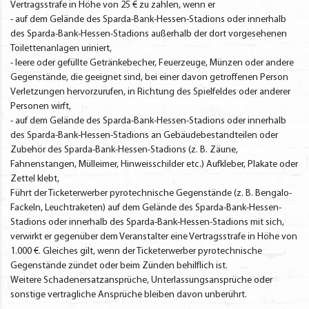
Vertragsstrafe in Höhe von 25 € zu zahlen, wenn er
- auf dem Gelände des Sparda-Bank-Hessen-Stadions oder innerhalb
des Sparda-Bank-Hessen-Stadions außerhalb der dort vorgesehenen
Toilettenanlagen uriniert,
- leere oder gefüllte Getränkebecher, Feuerzeuge, Münzen oder andere
Gegenstände, die geeignet sind, bei einer davon getroffenen Person
Verletzungen hervorzurufen, in Richtung des Spielfeldes oder anderer
Personen wirft,
- auf dem Gelände des Sparda-Bank-Hessen-Stadions oder innerhalb
des Sparda-Bank-Hessen-Stadions an Gebäudebestandteilen oder
Zubehör des Sparda-Bank-Hessen-Stadions (z. B. Zäune,
Fahnenstangen, Mülleimer, Hinweisschilder etc.) Aufkleber, Plakate oder
Zettel klebt,
Führt der Ticketerwerber pyrotechnische Gegenstände (z. B. Bengalo-
Fackeln, Leuchtraketen) auf dem Gelände des Sparda-Bank-Hessen-
Stadions oder innerhalb des Sparda-Bank-Hessen-Stadions mit sich,
verwirkt er gegenüber dem Veranstalter eine Vertragsstrafe in Höhe von
1.000 €. Gleiches gilt, wenn der Ticketerwerber pyrotechnische
Gegenstände zündet oder beim Zünden behilflich ist.
Weitere Schadenersatzansprüche, Unterlassungsansprüche oder
sonstige vertragliche Ansprüche bleiben davon unberührt.