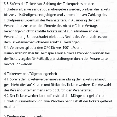
3.3. Sofern die Tickets vor Zahlung des Ticketpreises an den
Ticketerwerber versendet oder übergeben werden, bleiben die Tickets
bis zur vollständigen, endgültigen und vorbehaltlosen Zahlung des
Ticketpreises Eigentum des Veranstalters. In Ausübung der dem
Veranstalter zustehenden Einrede des nicht erfüllten Vertrags
berechtigen nicht bezahlte Tickets nicht zur Teilnahme an der
Veranstaltung. Unbeschadet bleibt das Recht des Veranstalters, von
dem Ticketerwerber Schadensersatz zu verlangen.
3.4. Vereinsmitglieder den OFC Kickers 1901 e.V. und
Dauerkarteninhaber für Heimspiele von Kickers Offenbach können bei
der Ticketvergabe für Fußballveranstaltungen durch den Veranstalter
bevorzugt werden.
4. Ticketversand/Rügeobliegenheit
4.1. Sofern der Ticketerwerber eine Versendung der Tickets verlangt,
geschieht dies auf Kosten und Risiko des Ticketerwerbers. Die Auswahl
des Versandunternehmens erfolgt durch den Veranstalter.
4.2. Der Ticketerwerber kann offensichtliche Mängel der gelieferten
Tickets nur innerhalb von zwei Wochen nach Erhalt der Tickets geltend
machen.
5. Weitergabe von Tickets