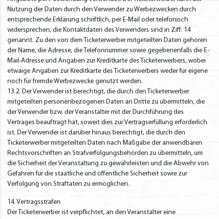
Nutzung der Daten durch den Verwender zu Werbezwecken durch
entsprechende Erklärung schriftlich, per E-Mail oder telefonisch
widersprechen; die Kontaktdaten des Verwenders sind in Ziff. 14
genannt. Zu den von dem Ticketerwerber mitgeteilten Daten gehören
der Name, die Adresse, die Telefonnummer sowie gegebenenfalls die E-
Mail-Adresse und Angaben zur Kreditkarte des Ticketerwerbers, wobei
etwaige Angaben zur Kreditkarte des Ticketerwerbers weder für eigene
noch für fremde Werbezwecke genutzt werden.
13.2. Der Verwender ist berechtigt, die durch den Ticketerwerber
mitgeteilten personenbezogenen Daten an Dritte zu übermitteln, die
der Verwender bzw. der Veranstalter mit der Durchführung des
Vertrages beauftragt hat, soweit dies zur Vertragserfüllung erforderlich
ist. Der Verwender ist darüber hinaus berechtigt, die durch den
Ticketerwerber mitgeteilten Daten nach Maßgabe der anwendbaren
Rechtsvorschriften an Strafverfolgungsbehörden zu übermitteln, um
die Sicherheit der Veranstaltung zu gewährleisten und die Abwehr von
Gefahren für die staatliche und öffentliche Sicherheit sowie zur
Verfolgung von Straftaten zu ermöglichen.
14. Vertragsstrafen
Der Ticketerwerber ist verpflichtet, an den Veranstalter eine