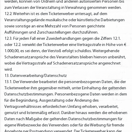
werden, können von Ordnern und anderen autorisierten Personen bis
zum Verlassen der Veranstaltung in Verwahrung genommen werden.
12.2. Weiterhin ist es dem Ticketerwerber untersagt, auf dem
Veranstaltungsgelände musikalische oder künstlerische Darbietungen
sowie sonstige an eine Mehrzahl von Personen gerichtete
Aufführungen und Zurschaustellungen durchzuführen.
12.3. Für jeden Fall einer Zuwiderhandlungen gegen die Ziffern 12.1.
oder 12.2. verwirkt der Ticketerwerber eine Vertragsstrafe in Höhe von €
1.000,00, es sei denn, der Verstoß erfolgt schuldlos. Weitergehende
Schadenersatzansprüche des Veranstalters bleiben hiervon unberührt,
wobei die Vertragsstrafe auf Schadenersatzansprüche angerechnet
wird.
13. Datenverarbeitung/Datenschutz
13.1. Der Verwender bearbeitet die personenbezogenen Daten, die der
Ticketerwerber ihm gegenüber mitteilt, unter Einhaltung der geltenden
Datenschutzbestimmungen. Personenbezogene Daten werden in dem
für die Begründung, Ausgestaltung oder Änderung des
Vertragsverhältnisses erforderlichen Umfang erhoben, verarbeitet,
genutzt und listenmäßig erfasst. Darüber hinaus werden die erhobenen
Daten nach Maßgabe der geltenden Datenschutzbestimmungen für
eigene Werbezwecke des Verwenders oder für die Werbung für fremde
Angebote per Postsendung verwendet. Der Ticketerwerber kann der