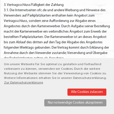
3. Vertragsschluss/Fälligkeit der Zahlung
3.1. Die Internetseiten ofc.de und andere Werbung und Hinweise des
Verwenders auf Parkplatzkarten enthalten kein Angebot zum
Vertragsschluss, sondern eine Aufforderung zur Abgabe eines
Angebotes durch den Kartenerwerber. Durch Aufgabe seiner Bestellung
macht der Kartenerwerber ein verbindliches Angebot zum Erwerb der
bestellten Parkplatzkarten. Der Kartenerwerber ist an dieses Angebot
bis zum Ablauf des dritten auf den Tag der Abgabe des Angebotes
folgenden Werktags gebunden. Der Vertrag kommt durch Erklärung der
Annahme durch den Verwender zustande; Versendung und Übergabe
der Parkplatzkarten gelten als Annahme.
3.2. Die Zahlung des Kartenpreises und der gegebenenfalls anfallenden
Um unsere Webseite für Sie optimal zu gestalten und fortlaufend
Versand- und Bearbeitungsgebühren ist mit Abschluss des Vertrages
verbessern zu können, verwenden wir Cookies. Durch die weitere
Nutzung der Webseite stimmen Sie der Verwendung von Cookies zu.
über den Kartenerwerb fällig.
Weitere Informationen erhalten Sie in unserer Datenschutzerklärung.
3.3. Sofern die Parkplatzkarten vor Zahlung des Kartenpreises an den
Zur Datenschutzerklärung
Kartenerwerber versendet oder übergeben werden, bleiben die
Parkplatzkarten bis zur vollständigen, endgültigen und vorbehaltlosen
Alle Cookies zulassen
Zahlung des Kartenpreises Eigentum des Verwenders. In Ausübung der
dem Verwender zustehenden Einrede des nicht erfüllten Vertrages
Nur notwendige Cookies akzeptieren
berechtigen nicht bezahlte Parkplatzkarten nicht zur Nutzung der
Parkplätze. Unbeschadet bleibt das Recht des Verwenders, von dem