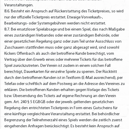
Veranstaltungen.
8.6. Besteht ein Anspruch auf Rückerstattung des Ticketpreises, so wird
nur der offizielle Ticketpreis erstattet. Etwaige Vorverkaufs-,
Bearbeitungs- oder Systemgebühren werden nicht erstattet.
8.7. Bei ersatzloser Spielabsage und bei einem Spiel, das nach Maßgabe
eines zuständigen Verbandes oder einer zuständigen Behörde, oder
einer gesetzlichen Regelung ganz oder zum Teil unter Ausschluss von
Zuschauern stattfinden muss oder ganz abgesagt wird, sind sowohl
Kickers Offenbach als auch der betroffene Kunde berechtigt, vom
Vertrag über den Erwerb eines oder mehrerer Tickets für das betroffene
Spiel zurückzutreten. Der Verein ist zudem in einem solchen Fall
berechtigt, Dauerkarten für einzelne Spiele zu sperren. Der Rücktritt
durch den betroffenen Kunden ist in Textform (E-Mail ausreichend), per
Telefax oder schriftlich auf dem Postweg an die Adresse des Vereines zu
erklären. Die betroffenen Kunden erhalten gegen Vorlage des Tickets
bzw. Übersendung des Tickets auf eigene Rechnung an den Verein
gem. Art. 240 § 5 EGBGB oder der jeweils geltenden gesetzlichen
Regelung den entrichteten Ticketpreis in Form eines Gutscheins für
eine künftige vergleichbare Veranstaltung erstattet. Bei behördlicher
Begrenzung der Teilnehmerzahl eines Spiels werden die zeitlich zuerst
eingehenden Anfragen berücksichtigt. Es besteht kein Anspruch auf