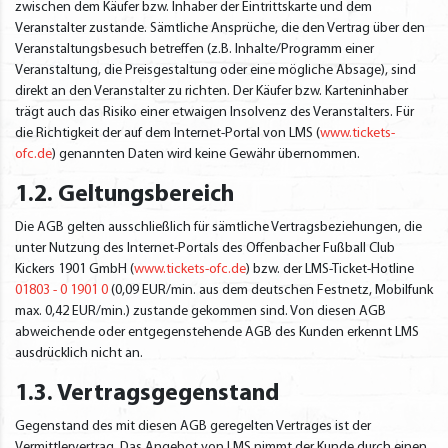
zwischen dem Käufer bzw. Inhaber der Eintrittskarte und dem
Veranstalter zustande. Sämtliche Ansprüche, die den Vertrag über den
Veranstaltungsbesuch betreffen (z.B. Inhalte/Programm einer
Veranstaltung, die Preisgestaltung oder eine mögliche Absage), sind
direkt an den Veranstalter zu richten. Der Käufer bzw. Karteninhaber
trägt auch das Risiko einer etwaigen Insolvenz des Veranstalters. Für
die Richtigkeit der auf dem Internet-Portal von LMS (
www.tickets-
ofc.de
) genannten Daten wird keine Gewähr übernommen.
1.2. Geltungsbereich
Die AGB gelten ausschließlich für sämtliche Vertragsbeziehungen, die
unter Nutzung des Internet-Portals des Offenbacher Fußball Club
Kickers 1901 GmbH (
www.tickets-ofc.de
) bzw. der LMS-Ticket-Hotline
01803 - 0 1901 0
(0,09 EUR/min. aus dem deutschen Festnetz, Mobilfunk
max. 0,42 EUR/min.) zustande gekommen sind. Von diesen AGB
abweichende oder entgegenstehende AGB des Kunden erkennt LMS
ausdrücklich nicht an.
1.3. Vertragsgegenstand
Gegenstand des mit diesen AGB geregelten Vertrages ist der
Vermittlervertrag. Das Angebot von LMS nimmt der Kunde durch einen