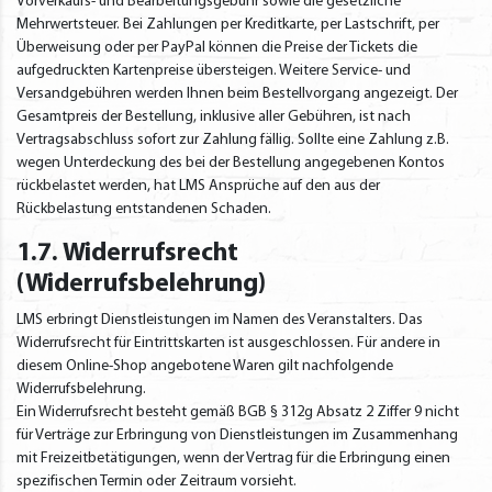
Vorverkaufs- und Bearbeitungsgebühr sowie die gesetzliche
Mehrwertsteuer. Bei Zahlungen per Kreditkarte, per Lastschrift, per
Überweisung oder per PayPal können die Preise der Tickets die
aufgedruckten Kartenpreise übersteigen. Weitere Service- und
Versandgebühren werden Ihnen beim Bestellvorgang angezeigt. Der
Gesamtpreis der Bestellung, inklusive aller Gebühren, ist nach
Vertragsabschluss sofort zur Zahlung fällig. Sollte eine Zahlung z.B.
wegen Unterdeckung des bei der Bestellung angegebenen Kontos
rückbelastet werden, hat LMS Ansprüche auf den aus der
Rückbelastung entstandenen Schaden.
1.7. Widerrufsrecht
(Widerrufsbelehrung)
LMS erbringt Dienstleistungen im Namen des Veranstalters. Das
Widerrufsrecht für Eintrittskarten ist ausgeschlossen. Für andere in
diesem Online-Shop angebotene Waren gilt nachfolgende
Widerrufsbelehrung.
Ein Widerrufsrecht besteht gemäß BGB § 312g Absatz 2 Ziffer 9 nicht
für Verträge zur Erbringung von Dienstleistungen im Zusammenhang
mit Freizeitbetätigungen, wenn der Vertrag für die Erbringung einen
spezifischen Termin oder Zeitraum vorsieht.