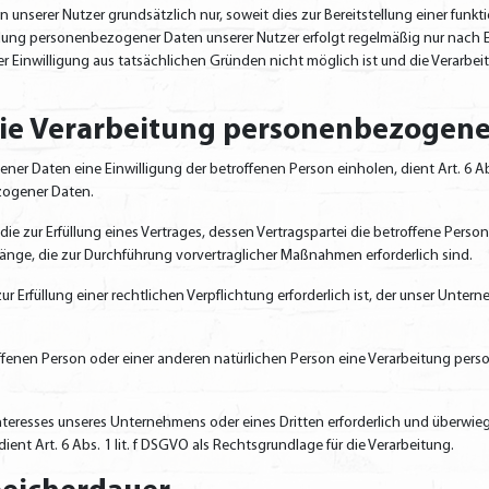
erer Nutzer grundsätzlich nur, soweit dies zur Bereitstellung einer funkt
dung personenbezogener Daten unserer Nutzer erfolgt regelmäßig nur nach Ei
er Einwilligung aus tatsächlichen Gründen nicht möglich ist und die Verarbei
die Verarbeitung personenbezogen
ner Daten eine Einwilligung der betroffenen Person einholen, dient Art. 6 
zogener Daten.
ur Erfüllung eines Vertrages, dessen Vertragspartei die betroffene Person ist,
gänge, die zur Durchführung vorvertraglicher Maßnahmen erforderlich sind.
rfüllung einer rechtlichen Verpflichtung erforderlich ist, der unser Unterneh
roffenen Person oder einer anderen natürlichen Person eine Verarbeitung per
Interesses unseres Unternehmens oder eines Dritten erforderlich und überwie
ient Art. 6 Abs. 1 lit. f DSGVO als Rechtsgrundlage für die Verarbeitung.